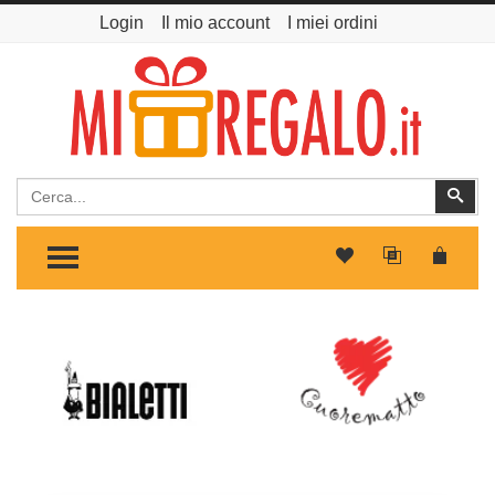
Login
Il mio account
I miei ordini
Cerca
Cer
TOGGLE MENU