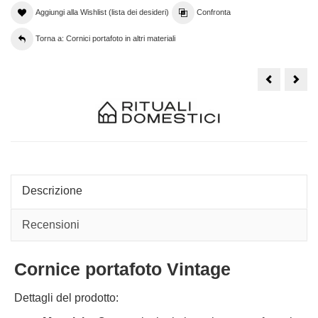
Aggiungi alla Wishlist (lista dei desideri)
Confronta
Torna a: Cornici portafoto in altri materiali
Cornice
Port
Portafoto
Thu
da
Plu
tavolo,
med
porta
10x
fotografie
vintage
10x15
Descrizione
Recensioni
Cornice portafoto Vintage
Dettagli del prodotto: