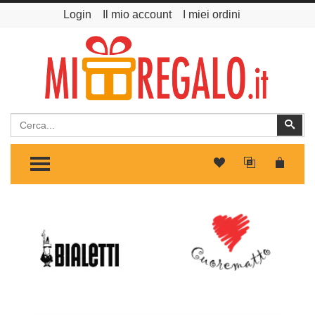
Login
Il mio account
I miei ordini
Cerca
Cer
TOGGLE MENU