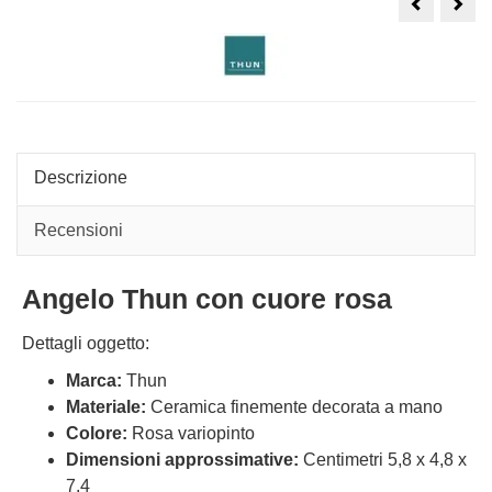
Angelo
Ange
custode
Thu
Thun
rosa
con
su
casetta,
nuvo
simbolo
per
la
Famiglia
Descrizione
Recensioni
Angelo Thun con cuore rosa
Dettagli oggetto:
Marca:
Thun
Materiale:
Ceramica finemente decorata a mano
Colore:
Rosa variopinto
Dimensioni approssimative:
Centimetri 5,8 x 4,8 x
7,4