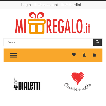
Login
Il mio account
I miei ordini
Cerca
Cer
TOGGLE MENU