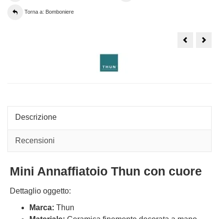
Torna a: Bomboniere
Annaffiatoi
Spos
Thun
Thu
in
su
ceramica
bicic
con
picco
primula
Descrizione
Recensioni
Mini Annaffiatoio Thun con cuore
Dettaglio oggetto:
Marca:
Thun