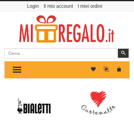
Login
Il mio account
I miei ordini
Cerca
Cer
TOGGLE MENU