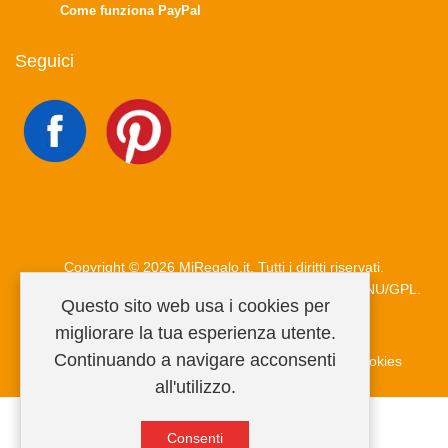
Come funziona PayPal
Seguici
Copyright © 2026 MiRegalo.it. Tutti i diritti riservati.
Joomla!
è un software libero rilasciato sotto
licenza GNU/GPL.
Questo sito web usa i cookies per
migliorare la tua esperienza utente.
Continuando a navigare acconsenti
Condizioni di vendita
Privacy Policy
Informativa cookies
all'utilizzo.
Consenti