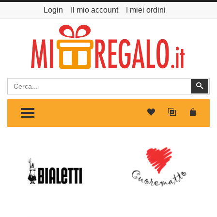
Login
Il mio account
I miei ordini
Cerca
Cer
TOGGLE MENU