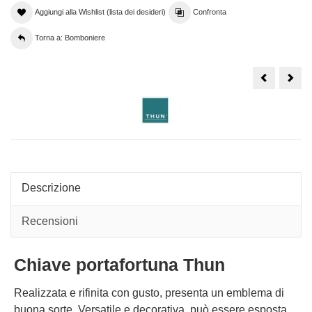
Aggiungi alla Wishlist (lista dei desideri)
Confronta
Torna a: Bomboniere
Chiave
Chia
portafortun
port
Thun
Thu
con
con
coccinella,
quad
un
un
pensiero
pens
elegante
eleg
e
e
originale
orig
Descrizione
Recensioni
Chiave portafortuna Thun
Realizzata e rifinita con gusto, presenta un emblema di
buona sorte. Versatile e decorativa, può essere esposta,