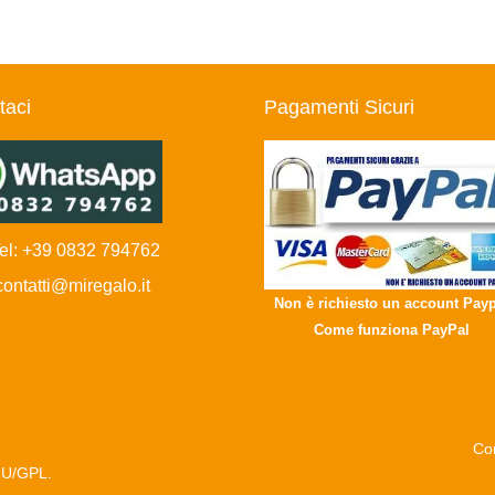
taci
Pagamenti Sicuri
l: +39 0832 794762
ntatti@miregalo.it
Non è richiesto un account Payp
Come funziona PayPal
Con
NU/GPL.