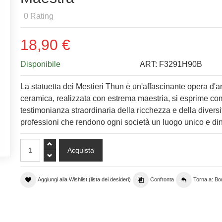
0
Rating
18,90 €
Disponibile
ART:
F3291H90B
La statuetta dei Mestieri Thun è un'affascinante opera d'ar
ceramica, realizzata con estrema maestria, si esprime c
testimonianza straordinaria della ricchezza e della diversi
professioni che rendono ogni società un luogo unico e di
Aggiungi alla Wishlist (lista dei desideri)
Confronta
Torna a: B