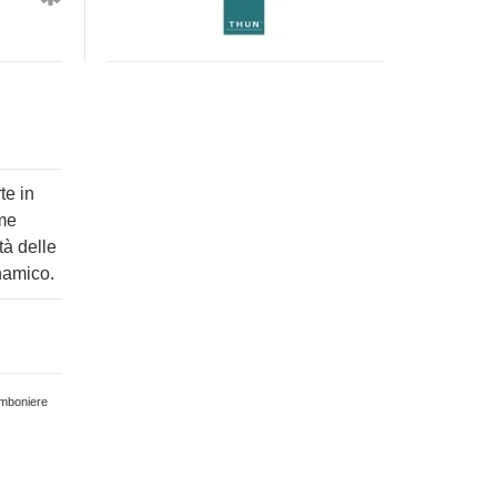
chiave
tutu
e
rosa,
quadrifoglio
media
te in
ome
tà delle
namico.
omboniere