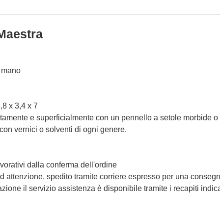
 Maestra
a mano
,8 x 3,4 x 7
catamente e superficialmente con un pennello a setole morbide o 
 con vernici o solventi di ogni genere.
vorativi dalla conferma dell'ordine
 attenzione, spedito tramite corriere espresso per una consegna
ione il servizio assistenza è disponibile tramite i recapiti indic