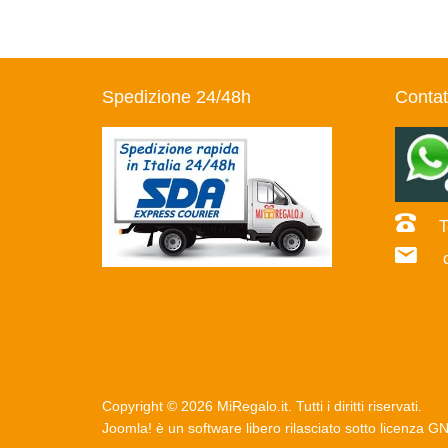
Spedizione 24/48h
Contat
Te
co
Copyright © 2026 MiRegalo.it. Tutti i diritti riservati.
Joomla!
è un software libero rilasciato sotto
licenza G