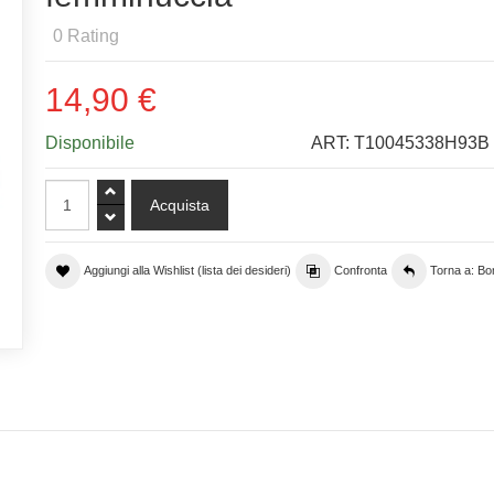
0
Rating
14,90 €
Disponibile
ART:
T10045338H93B
Aggiungi alla Wishlist (lista dei desideri)
Confronta
Torna a: B