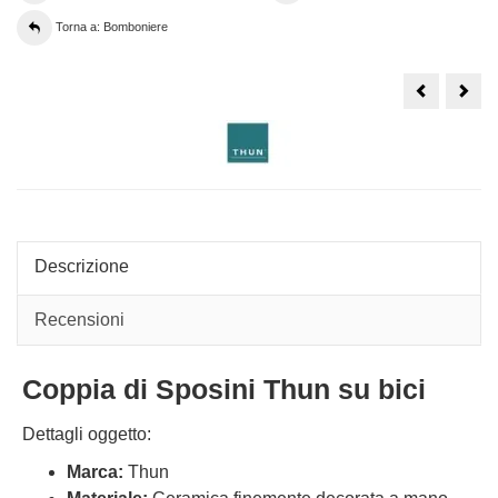
Torna a: Bomboniere
Annaffiatoi
Spos
Thun
Thu
in
per
ceramica
anni
con
con
cuore
cuor
picco
Descrizione
Recensioni
Coppia di Sposini Thun su bici
Dettagli oggetto:
Marca:
Thun