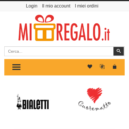
Login
Il mio account
I miei ordini
Cerca
Cer
TOGGLE MENU