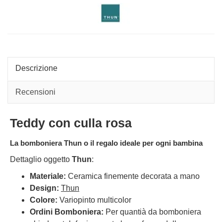
con
Thu
tutù
su
bianco
navi
Descrizione
Recensioni
Teddy con culla rosa
La bomboniera Thun o il regalo ideale per ogni bambina
Dettaglio oggetto
Thun
:
Materiale:
Ceramica finemente decorata a mano
Design:
Thun
Colore:
Variopinto multicolor
Ordini Bomboniera:
Per quantià da bomboniera