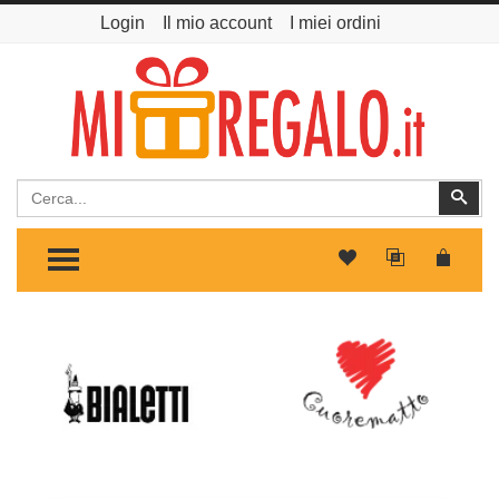
Login
Il mio account
I miei ordini
Cerca
Cer
TOGGLE MENU