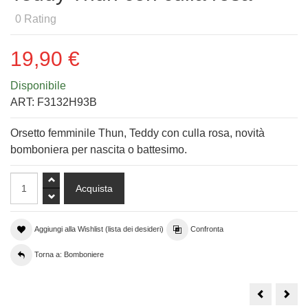
0
Rating
19,90 €
Disponibile
ART:
F3132H93B
Orsetto femminile Thun, Teddy con culla rosa, novità
bomboniera per nascita o battesimo.
Aggiungi alla Wishlist (lista dei desideri)
Confronta
Torna a: Bomboniere
Ballerina
Ted
Thun
astr