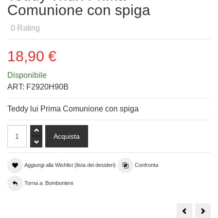
Comunione con spiga
0
Rating
18,90 €
Disponibile
ART:
F2920H90B
Teddy lui Prima Comunione con spiga
Aggiungi alla Wishlist (lista dei desideri)
Confronta
Torna a: Bomboniere
Bimbo
Tagl
Prima
con