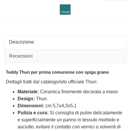
Comunione
cioto
con
Cuor
colomba
cm2
Descrizione
Recensioni
Teddy Thun per prima comunione con spiga grano
Dettagli tratti dal catalogo/sito ufficiale Thun:
Materiale:
Ceramica finemente decorata a mano
Design:
Thun
Dimensioni:
cm 5,7x4,3x5,1
Pulizia e cura:
Si consiglia di pulire delicatamente
e superficialmente un panno in tessuto morbido e
asciutto, evitare il contatto con vernici o solventi di