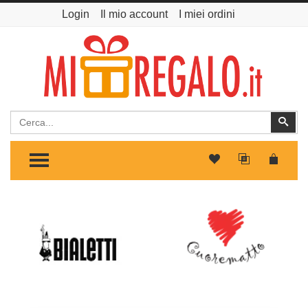
Login
Il mio account
I miei ordini
Cerca
Cer
TOGGLE MENU