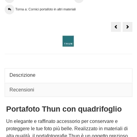
Torna a: Cornici portafoto in altri materiali
Portafoto
Port
in
Thu
cristallo
line
Ottaviani,
Coun
cornice
vers
per
med
foto
per
cm13x18
foto
Diamante
cm
9x1
Descrizione
Recensioni
Portafoto Thun con quadrifoglio
Un elegante e raffinato accessorio per conservare e
proteggere le tue foto più belle. Realizzato in materiali di
alta qualità, il portafotografie Thun è un oggetto prezioso