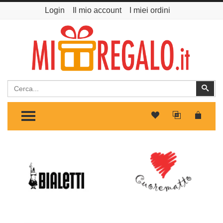
Login
Il mio account
I miei ordini
Cerca
Cer
TOGGLE MENU