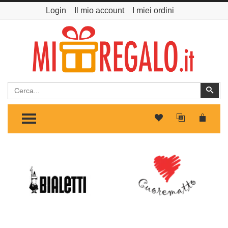
Login
Il mio account
I miei ordini
Cerca
Cer
TOGGLE MENU