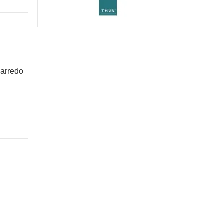
coniglietto
verde
Roger
'arredo