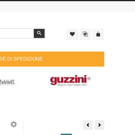
Cerca
SE DI SPEDIZIONE
Addobbo
Formella
pasquale
Cuore
Thun
Thun