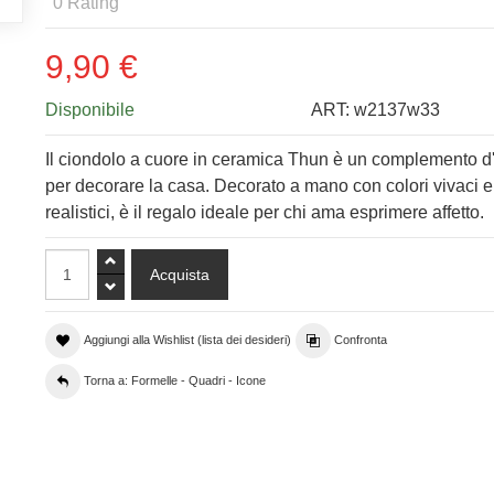
0
Rating
9,90 €
Disponibile
ART:
w2137w33
Il ciondolo a cuore in ceramica Thun è un complemento d
per decorare la casa. Decorato a mano con colori vivaci e
realistici, è il regalo ideale per chi ama esprimere affetto.
Aggiungi alla Wishlist (lista dei desideri)
Confronta
Torna a: Formelle - Quadri - Icone