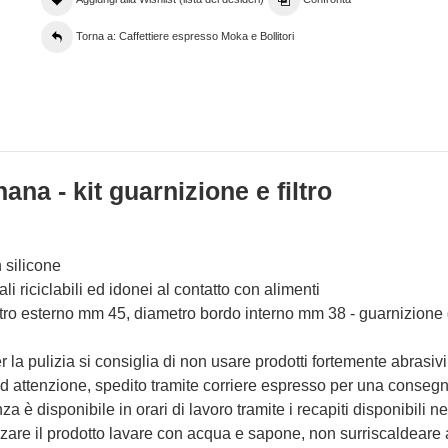
Torna a: Caffettiere espresso Moka e Bollitori
ana - kit guarnizione e filtro
n silicone
i riciclabili ed idonei al contatto con alimenti
tro esterno mm 45, diametro bordo interno mm 38 - guarnizione
la pulizia si consiglia di non usare prodotti fortemente abrasivi
d attenzione, spedito tramite corriere espresso per una consegn
nza è disponibile in orari di lavoro tramite i recapiti disponibili n
izzare il prodotto lavare con acqua e sapone, non surriscaldeare