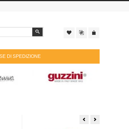
Cerca
SE DI SPEDIZIONE
Macchina
Caffettiera
per
Bialetti
caffe
3