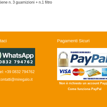
ne n. 3 guarnizioni + n.1 filtro
taci
Pagamenti Sicuri
l: +39 0832 794762
ntatti@miregalo.it
Non è richiesto un account Payp
Come funziona PayPal