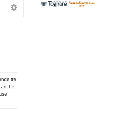
espresso
tazze
Thun
classica
sistema
Moka
Nespresso
Express
colore
acciaio
ende tre
e anche
luse