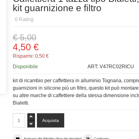
kit guarnizione e filtro
0
Rating
€ 5,00
4,50 €
Risparmi:
0,50 €
Disponibile
ART:
V47RC02RICU
kit di ricambio per caffettiera in alluminio Tognana, compr
guarnizioni in silicone più un filtro, questo kit può montar
su altre marche di caffettiere della stessa dimensione inc
Bialetti.
Aggiungi alla Wishlist (lista dei desideri)
Confronta