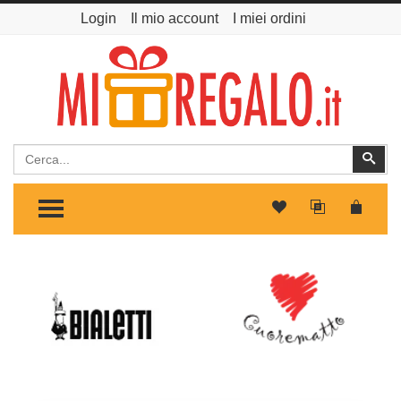
Login
Il mio account
I miei ordini
Cerca
Cer
TOGGLE MENU