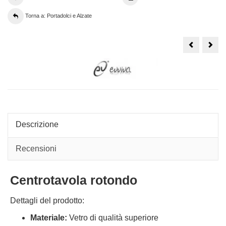
Torna a: Portadolci e Alzate
Biscottiera
Alza
Tognana
port
collezione
Thu
casa
Eleg
dolce
Casa
Descrizione
Recensioni
Centrotavola rotondo
Dettagli del prodotto:
Materiale:
Vetro di qualità superiore