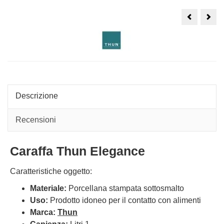
Decanter
Deca
per
Vino
vino
Ivv
2
vetr
litri
tras
Tast
Hou
Descrizione
Recensioni
Caraffa Thun Elegance
Caratteristiche oggetto:
Materiale:
Porcellana stampata sottosmalto
Uso:
Prodotto idoneo per il contatto con alimenti
Marca:
Thun