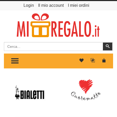
Login
Il mio account
I miei ordini
Cerca
Cer
TOGGLE MENU