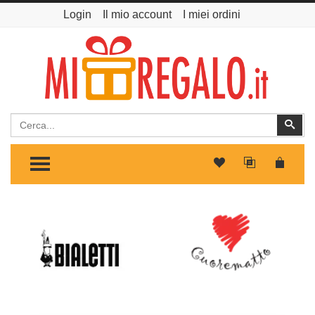
Login
Il mio account
I miei ordini
Cerca
Cer
TOGGLE MENU