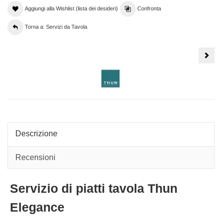
Aggiungi alla Wishlist (lista dei desideri)
Confronta
Torna a: Servizi da Tavola
Serv
di
piatti
Togn
Set
36
piatti
tavo
Moo
Opti
Pink
Descrizione
Recensioni
Servizio di piatti tavola Thun
Elegance