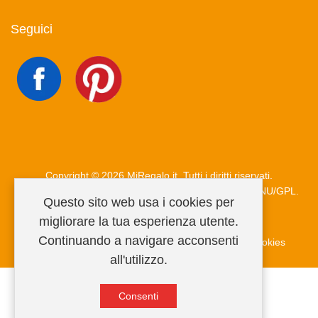
Seguici
Copyright © 2026 MiRegalo.it. Tutti i diritti riservati.
Joomla!
è un software libero rilasciato sotto
licenza GNU/GPL.
Questo sito web usa i cookies per
migliorare la tua esperienza utente.
Continuando a navigare acconsenti
Condizioni di vendita
Privacy Policy
Informativa cookies
all'utilizzo.
Consenti