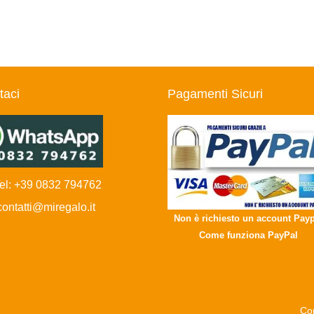
taci
Pagamenti Sicuri
l: +39 0832 794762
ntatti@miregalo.it
Non è richiesto un account Payp
Come funziona PayPal
Con