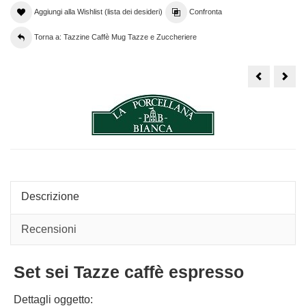
Aggiungi alla Wishlist (lista dei desideri)
Confronta
Torna a: Tazzine Caffè Mug Tazze e Zuccheriere
Tazzine
Tazz
caffe
caffe
espresso
Ros
Rose
&
e
Tuli
Tulipani
-
Attimi,
Set
set
due
due
tazz
tazzine
con
con
piatt
piatto
Descrizione
Recensioni
Set sei Tazze caffè espresso
Dettagli oggetto: