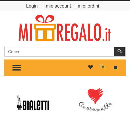
Login
Il mio account
I miei ordini
Cerca
Cer
TOGGLE MENU