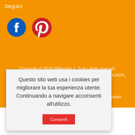
Seguici
Copyright © 2026 MiRegalo.it. Tutti i diritti riservati.
Joomla!
è un software libero rilasciato sotto
licenza GNU/GPL.
Questo sito web usa i cookies per
migliorare la tua esperienza utente.
Continuando a navigare acconsenti
Condizioni di vendita
Privacy Policy
Informativa cookies
all'utilizzo.
Consenti