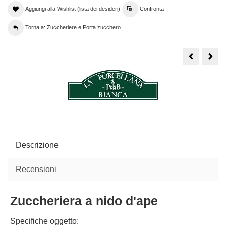
Aggiungi alla Wishlist (lista dei desideri)
Confronta
Torna a: Zuccheriere e Porta zucchero
Zuccherier
Zucc
La
Thu
Porcellana
Inca
Bianca,
di
aperegina
Prim
Oro
con
con
cucc
cucchiaino
Descrizione
Recensioni
Zuccheriera a nido d'ape
Specifiche oggetto: