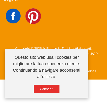
Copyright © 2026 MiRegalo.it. Tutti i diritti riservati.
Joomla!
è un software libero rilasciato sotto
licenza GNU/GPL.
Questo sito web usa i cookies per
migliorare la tua esperienza utente.
Continuando a navigare acconsenti
Condizioni di vendita
Privacy Policy
Informativa cookies
all'utilizzo.
Consenti