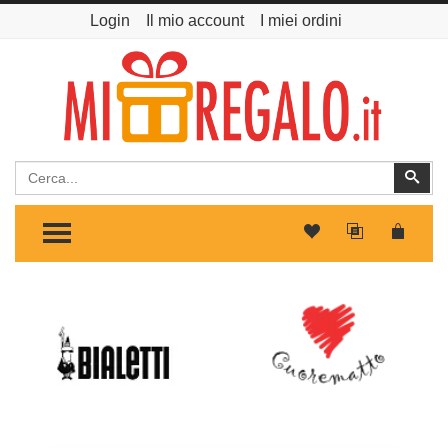
Login
Il mio account
I miei ordini
Cerca
Cer
TOGGLE MENU