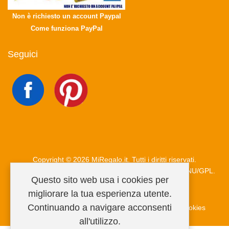
Non è richiesto un account Paypal
Come funziona PayPal
Seguici
Copyright © 2026 MiRegalo.it. Tutti i diritti riservati.
Joomla!
è un software libero rilasciato sotto
licenza GNU/GPL.
Questo sito web usa i cookies per
migliorare la tua esperienza utente.
Continuando a navigare acconsenti
Condizioni di vendita
Privacy Policy
Informativa cookies
all'utilizzo.