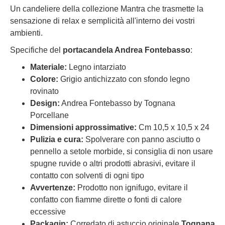
Un candeliere della collezione Mantra che trasmette la
sensazione di relax e semplicità all'interno dei vostri
ambienti.
Specifiche del
portacandela Andrea Fontebasso
:
Materiale:
Legno intarziato
Colore:
Grigio antichizzato con sfondo legno
rovinato
Design:
Andrea Fontebasso by Tognana
Porcellane
Dimensioni approssimative:
Cm 10,5 x 10,5 x 24
Pulizia e cura:
Spolverare con panno asciutto o
pennello a setole morbide, si consiglia di non usare
spugne ruvide o altri prodotti abrasivi, evitare il
contatto con solventi di ogni tipo
Avvertenze:
Prodotto non ignifugo, evitare il
confatto con fiamme dirette o fonti di calore
eccessive
Packagin:
Corredato di astuccio originale
Tognana