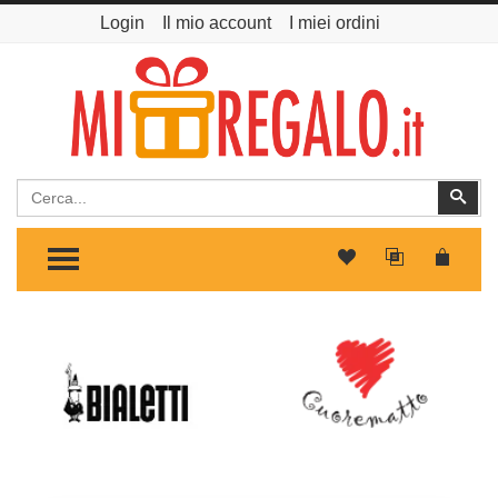
Login
Il mio account
I miei ordini
Cerca
Cer
TOGGLE MENU