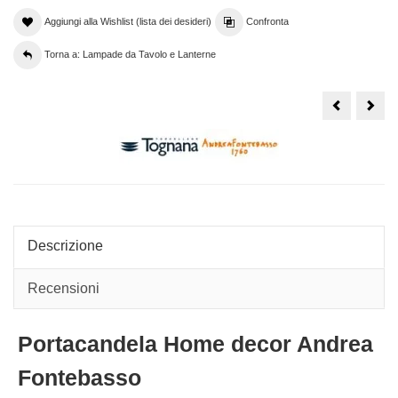
Aggiungi alla Wishlist (lista dei desideri)
Confronta
Torna a: Lampade da Tavolo e Lanterne
Portacande
Lam
base
da
cilindro
tavo
legno
Thu
intarsiato
Eleg
cm18
gran
Mantra
con
Andrea
fiore
Fontebasso
e
farfa
Descrizione
Recensioni
Portacandela Home decor Andrea
Fontebasso