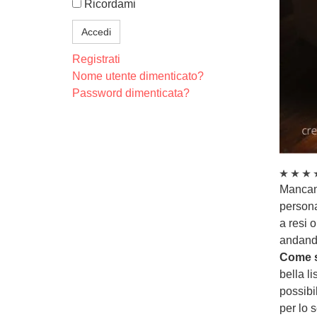
Ricordami
Accedi
Registrati
Nome utente dimenticato?
Password dimenticata?
Mancano
personal
a resi 
andando
Come s
bella l
possibi
per lo 