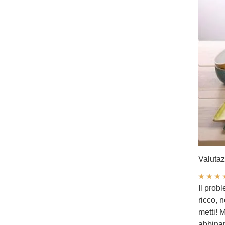
Valutaz
Il prob
ricco,
metti! M
abbinare