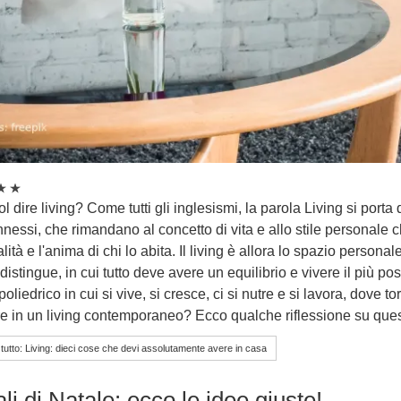
 dire living? Come tutti gli inglesismi, la parola Living si porta d
nnessi, che rimandano al concetto di vita e allo stile personale c
ità e l'anima di chi lo abita. Il living è allora lo spazio persona
distingue, in cui tutto deve avere un equilibrio e vivere il più po
poliedrico in cui si vive, si cresce, ci si nutre e si lavora, dove
 in un living contemporaneo? Ecco qualche riflessione su quest
tutto: Living: dieci cose che devi assolutamente avere in casa
li di Natale: ecco le idee giuste!