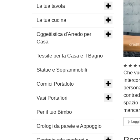
La tua tavola
La tua cucina
Oggettistica d'Arredo per
Casa
Tessile per la Casa e il Bagno
Statue e Soprammobili
Che vuol
interco
Cornici Portafoto
personal
contrad
Vasi Portafiori
spazio 
mancare
Per il tuo Bimbo
Leggi 
Orologi da parete e Appoggio
Rega