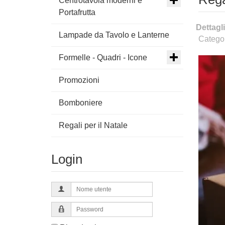
Centrotavola moderni e
Portafrutta
Dettagli
Lampade da Tavolo e Lanterne
Catego
Formelle - Quadri - Icone
Promozioni
Bomboniere
Regali per il Natale
Login
Nome
utente
Password