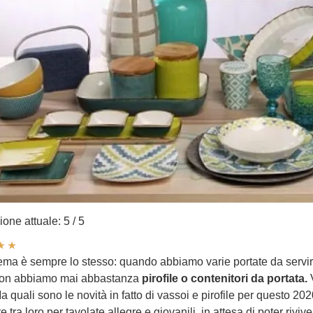
ione attuale:
5
/
5
lema è sempre lo stesso: quando abbiamo varie portate da servir
 non abbiamo mai abbastanza
pirofile o contenitori da portata.
V
a quali sono le novità in fatto di vassoi e pirofile per questo 202
 tra loro per tavolate allegre e giovanili, in attesa di poter rivi