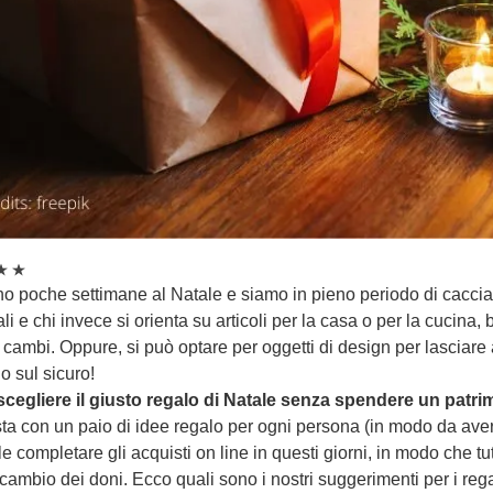
 poche settimane al Natale e siamo in pieno periodo di caccia ap
i e chi invece si orienta su articoli per la casa o per la cucina, b
o cambi. Oppure, si può optare per oggetti di design per lasciare
 sul sicuro!
cegliere
il giusto regalo di Natale
senza spendere un patri
ista con un paio di idee regalo per ogni persona (in modo da ave
le completare gli acquisti on line in questi giorni, in modo che tu
scambio dei doni. Ecco quali sono i nostri suggerimenti per i rega