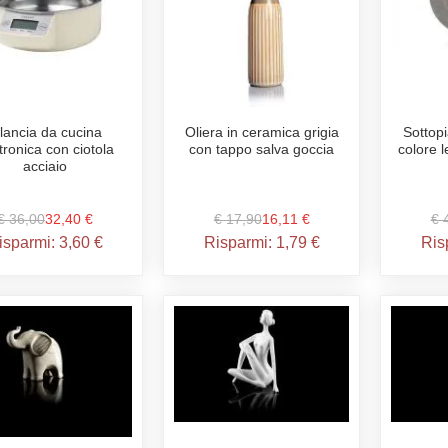
ilancia da cucina
Oliera in ceramica grigia
Sottopia
tronica con ciotola
con tappo salva goccia
colore l
acciaio
€ 36,00
32,40 €
€ 17,90
16,11 €
€ 
isparmi:
3,60 €
Risparmi:
1,79 €
Ris