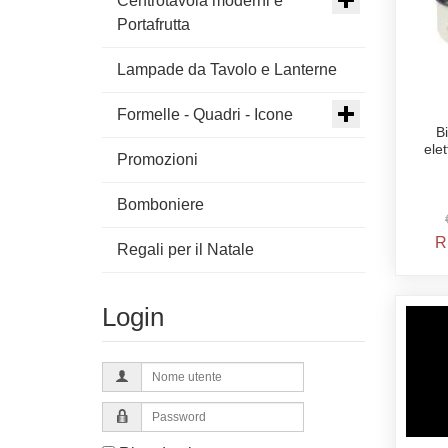
Centrotavola moderni e
Portafrutta
Lampade da Tavolo e Lanterne
Formelle - Quadri - Icone
B
elet
Promozioni
Bomboniere
R
Regali per il Natale
Login
Nome
utente
Password