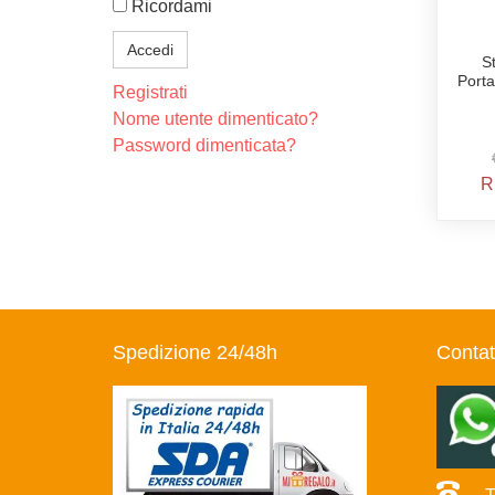
Ricordami
Accedi
S
Port
Registrati
Nome utente dimenticato?
Password dimenticata?
R
Spedizione 24/48h
Contat