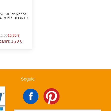
GGIERA bianca
A CON SUPORTO
12,00
10,80 €
parmi:
1,20 €
Seguici