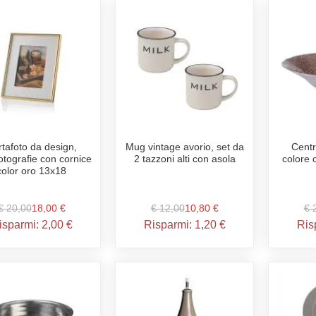
rtafoto da design,
Mug vintage avorio, set da
Centr
otografie con cornice
2 tazzoni alti con asola
colore
color oro 13x18
€ 20,00
18,00 €
€ 12,00
10,80 €
€ 
isparmi:
2,00 €
Risparmi:
1,20 €
Ris