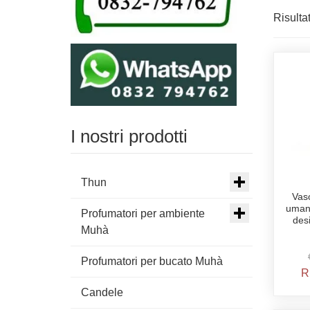
Risultat
I nostri prodotti
Thun
Vaso
umani
Profumatori per ambiente
des
Muhà
Profumatori per bucato Muhà
R
Candele