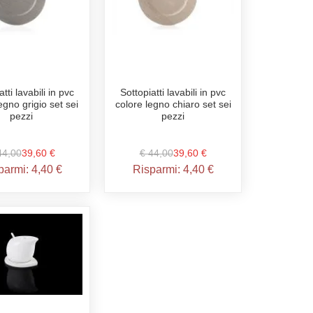
tti lavabili in pvc
Sottopiatti lavabili in pvc
egno grigio set sei
colore legno chiaro set sei
pezzi
pezzi
44,00
39,60 €
€ 44,00
39,60 €
parmi:
4,40 €
Risparmi:
4,40 €