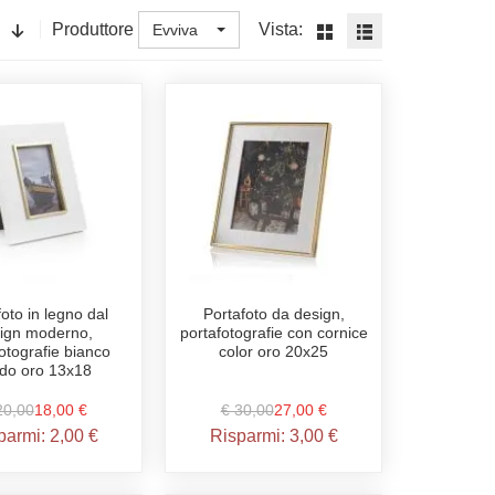
Produttore
Vista:
Evviva
foto in legno dal
Portafoto da design,
ign moderno,
portafotografie con cornice
otografie bianco
color oro 20x25
do oro 13x18
20,00
18,00 €
€ 30,00
27,00 €
parmi:
2,00 €
Risparmi:
3,00 €