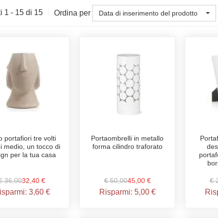
i 1 - 15 di 15
Ordina per
Data di inserimento del prodotto
 portafiori tre volti
Portaombrelli in metallo
Porta
 medio, un tocco di
forma cilindro traforato
des
ign per la tua casa
portaf
bor
€ 36,00
32,40 €
€ 50,00
45,00 €
€ 
isparmi:
3,60 €
Risparmi:
5,00 €
Ris