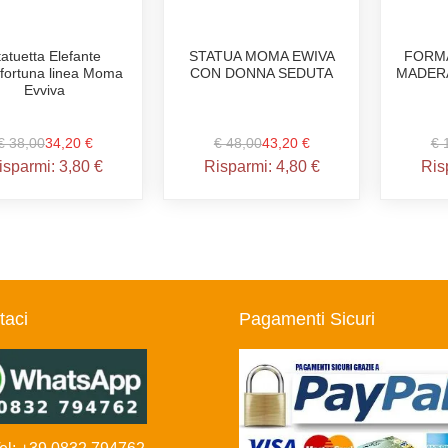
tatuetta Elefante
STATUA MOMA EWIVA
FORMA
afortuna linea Moma
CON DONNA SEDUTA
MADER
Evviva
€ 38,00
34,20 €
€ 48,00
43,20 €
€ 
isparmi:
3,80 €
Risparmi:
4,80 €
Ris
taci
Pagamenti Sicuri