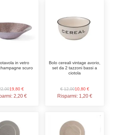
otavola in vetro
Bolo cereali vintage avorio,
 champagne scuro
set da 2 tazzoni bassi a
ciotola
22,00
19,80 €
€ 12,00
10,80 €
parmi:
2,20 €
Risparmi:
1,20 €