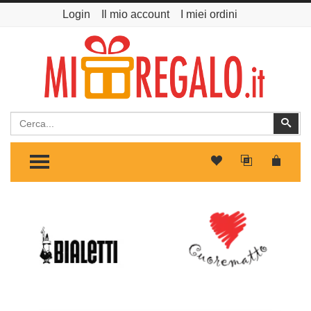
Login
Il mio account
I miei ordini
Cerca
Cer
TOGGLE MENU