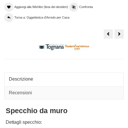
Aggiungi alla Wishlist (lista dei desideri)
Confronta
Torna a: Oggettistica d'Arredo per Casa
Vassoio
Cles
rotondo
seg
con
in
cavalletto
vetr
tipo
con
tavolino,
sabb
collezione
colo
Urban
h30
Hom
decor
Soho
Descrizione
Recensioni
Specchio da muro
Dettagli specchio: