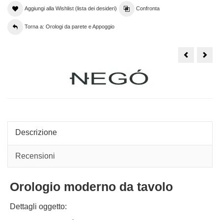
Aggiungi alla Wishlist (lista dei desideri)
Confronta
Torna a: Orologi da parete e Appoggio
Orologio
Orol
con
da
ragazza
Pare
e
Gra
ombrello,
Mod
design
-
moderno
Desi
bordeaux
verd
con
Farfa
Descrizione
Recensioni
Orologio moderno da tavolo
Dettagli oggetto: