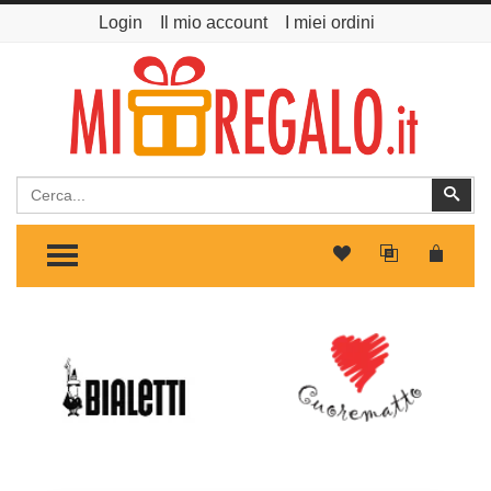
Login
Il mio account
I miei ordini
Cerca
Cer
TOGGLE MENU