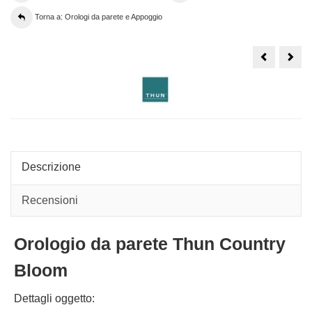
Torna a: Orologi da parete e Appoggio
Orologio
Orol
da
da
parete
tavo
Thun
Thu
Chroma
Chr
arancio
torto
Descrizione
Recensioni
Orologio da parete Thun Country
Bloom
Dettagli oggetto: