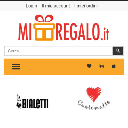
Login
Il mio account
I miei ordini
Cerca
Cer
TOGGLE MENU