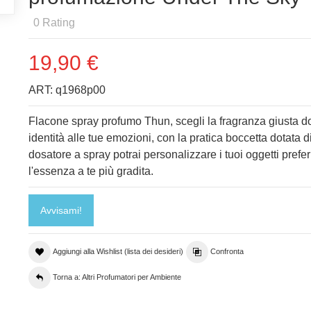
0
Rating
19,90 €
ART:
q1968p00
Flacone spray profumo Thun, scegli la fragranza giusta 
identità alle tue emozioni, con la pratica boccetta dotata d
dosatore a spray potrai personalizzare i tuoi oggetti prefer
l'essenza a te più gradita.
Avvisami!
Aggiungi alla Wishlist (lista dei desideri)
Confronta
Torna a: Altri Profumatori per Ambiente