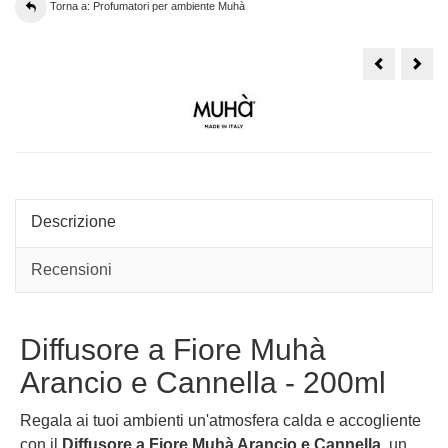
Torna a: Profumatori per ambiente Muhà
Profumator
Prof
Muhà
Muh
Bastoncino
Flow
Fiori
Fiori
di
di
Cotone
Cot
-
-
1000ml
30m
grigio
grigi
Descrizione
Recensioni
Diffusore a Fiore Muhà
Arancio e Cannella - 200ml
Regala ai tuoi ambienti un'atmosfera calda e accogliente
con il
Diffusore a Fiore Muhà Arancio e Cannella
, un