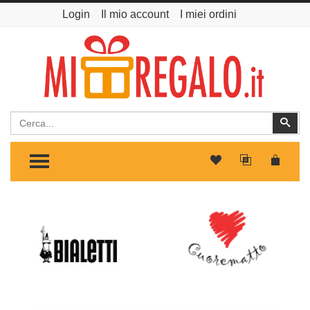
Login
Il mio account
I miei ordini
Cerca
Cer
TOGGLE MENU