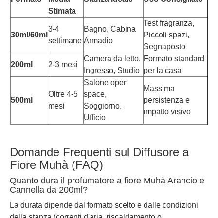
Stimata
Test fragranza,
3-4
Bagno, Cabina
30ml/60ml
Piccoli spazi,
settimane
Armadio
Segnaposto
Camera da letto,
Formato standard
200ml
2-3 mesi
Ingresso, Studio
per la casa
Salone open
Massima
Oltre 4-5
space,
500ml
persistenza e
mesi
Soggiorno,
impatto visivo
Ufficio
Domande Frequenti sul Diffusore a
Fiore Muhà (FAQ)
Quanto dura il profumatore a fiore Muhà Arancio e
Cannella da 200ml?
La durata dipende dal formato scelto e dalle condizioni
della stanza (correnti d'aria, riscaldamento o