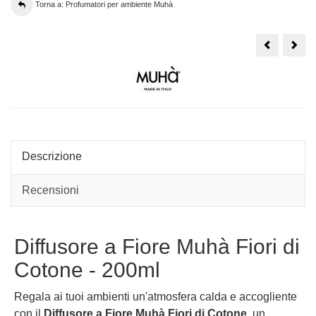
Torna a: Profumatori per ambiente Muhà
Profumator
Prof
Muhà
Muh
Bastoncino
Flow
Fiori
Fiori
di
di
Cotone
Cot
-
-
1000ml
30m
grigio
grigi
Descrizione
Recensioni
Diffusore a Fiore Muhà Fiori di
Cotone - 200ml
Regala ai tuoi ambienti un'atmosfera calda e accogliente
con il
Diffusore a Fiore Muhà Fiori di Cotone
, un