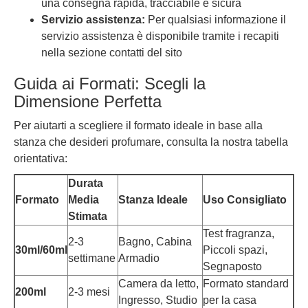
una consegna rapida, tracciabile e sicura
Servizio assistenza:
Per qualsiasi informazione il
servizio assistenza è disponibile tramite i recapiti
nella sezione contatti del sito
Guida ai Formati: Scegli la
Dimensione Perfetta
Per aiutarti a scegliere il formato ideale in base alla
stanza che desideri profumare, consulta la nostra tabella
orientativa:
Durata
Formato
Media
Stanza Ideale
Uso Consigliato
Stimata
Test fragranza,
2-3
Bagno, Cabina
30ml/60ml
Piccoli spazi,
settimane
Armadio
Segnaposto
Camera da letto,
Formato standard
200ml
2-3 mesi
Ingresso, Studio
per la casa