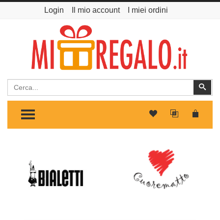
Login
Il mio account
I miei ordini
Cerca
Cer
TOGGLE MENU