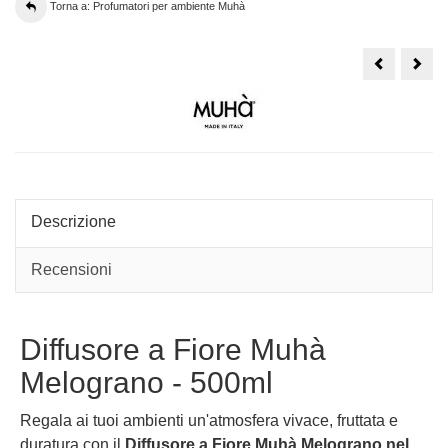
Torna a: Profumatori per ambiente Muhà
Profumator
Prof
Muhà
Muh
Flower
Flow
Camelia
Cam
Arancio
Vani
e
e
Cannella
Amb
-
Pura
500ml
-
rosso
500
giall
Descrizione
Recensioni
Diffusore a Fiore Muhà
Melograno - 500ml
Regala ai tuoi ambienti un'atmosfera vivace, fruttata e
duratura con il
Diffusore a Fiore Muhà Melograno nel