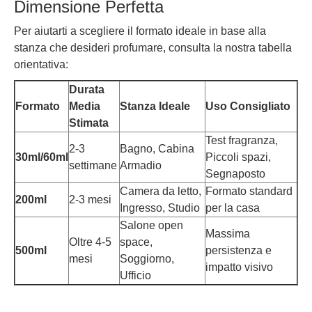
Dimensione Perfetta
Per aiutarti a scegliere il formato ideale in base alla
stanza che desideri profumare, consulta la nostra tabella
orientativa:
Durata
Formato
Media
Stanza Ideale
Uso Consigliato
Stimata
Test fragranza,
2-3
Bagno, Cabina
30ml/60ml
Piccoli spazi,
settimane
Armadio
Segnaposto
Camera da letto,
Formato standard
200ml
2-3 mesi
Ingresso, Studio
per la casa
Salone open
Massima
Oltre 4-5
space,
500ml
persistenza e
mesi
Soggiorno,
impatto visivo
Ufficio