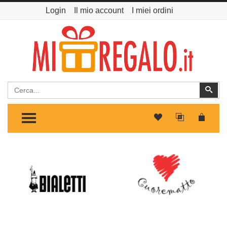
Login
Il mio account
I miei ordini
Cerca
Cer
TOGGLE MENU