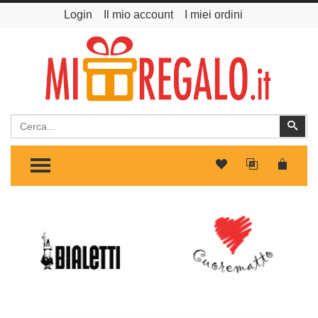
Login
Il mio account
I miei ordini
Cerca
Cer
TOGGLE MENU