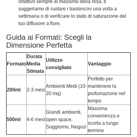
olfattivo sempre al massimo della resa, ti
suggeriamo di ruotare i bastoncini una volta a
settimana o di verificare lo stato di saturazione del
tuo diffusore a fiore.
Guida ai Formati: Scegli la
Dimensione Perfetta
Durata
Utilizzo
Formato
Media
Vantaggio
consigliato
Stimata
Perfetto per
Ambienti Medi (10-
mantenere la
200ml
2-3 mesi
20 mq)
profumazione nel
tempo
Massima
Grandi ambienti,
convenienza e
500ml
4-6 mesi
open space,
scorta a lungo
Soggiorno, Negozi
termine