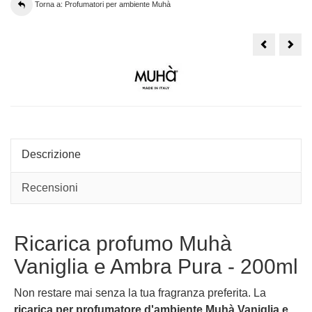
Torna a: Profumatori per ambiente Muhà
Profumator
Rica
Muhà
per
Flower
prof
Fiori
Muh
di
Ton
Cotone
e
-
San
60ml
-
grigio
200
Descrizione
Recensioni
Ricarica profumo Muhà
Vaniglia e Ambra Pura - 200ml
Non restare mai senza la tua fragranza preferita. La
ricarica per profumatore d'ambiente Muhà Vaniglia e