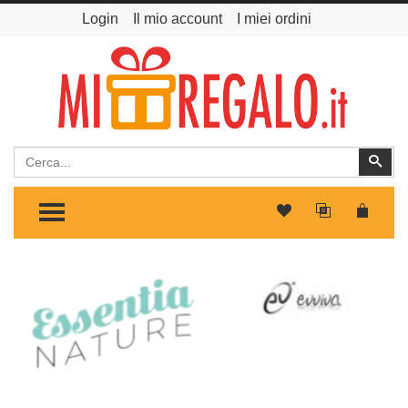
Login
Il mio account
I miei ordini
Cerca
Cer
TOGGLE MENU