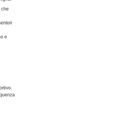
, che
sentori
so e
rtivo.
requenza