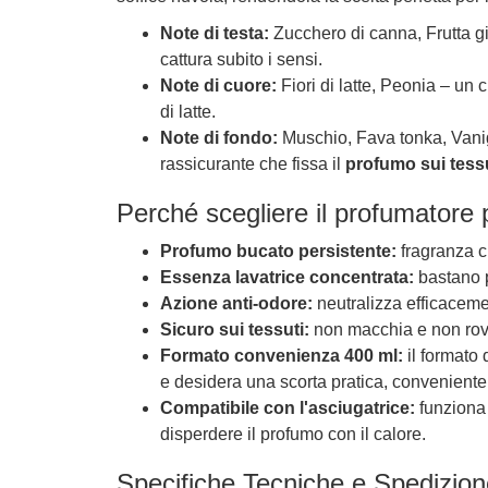
Note di testa:
Zucchero di canna, Frutta g
cattura subito i sensi.
Note di cuore:
Fiori di latte, Peonia – un c
di latte.
Note di fondo:
Muschio, Fava tonka, Vanig
rassicurante che fissa il
profumo sui tessu
Perché scegliere il profumatore
Profumo bucato persistente:
fragranza ch
Essenza lavatrice concentrata:
bastano p
Azione anti-odore:
neutralizza efficacemen
Sicuro sui tessuti:
non macchia e non rovin
Formato convenienza 400 ml:
il formato 
e desidera una scorta pratica, conveniente
Compatibile con l'asciugatrice:
funziona
disperdere il profumo con il calore.
Specifiche Tecniche e Spedizion