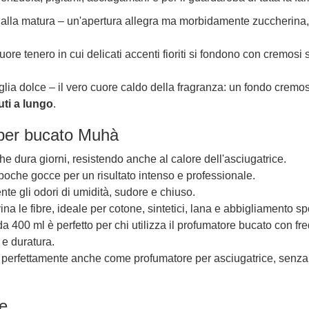
ialla matura – un'apertura allegra ma morbidamente zuccherina
uore tenero in cui delicati accenti fioriti si fondono con cremosi 
lia dolce – il vero cuore caldo della fragranza: un fondo cremo
ti a lungo
.
 per bucato Muhà
e dura giorni, resistendo anche al calore dell'asciugatrice.
oche gocce per un risultato intenso e professionale.
te gli odori di umidità, sudore e chiuso.
a le fibre, ideale per cotone, sintetici, lana e abbigliamento spo
da 400 ml è perfetto per chi utilizza il profumatore bucato con f
 e duratura.
 perfettamente anche come profumatore per asciugatrice, senza
e