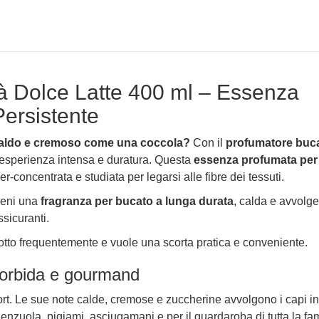
 Dolce Latte 400 ml – Essenza
Persistente
, caldo e cremoso come una coccola?
Con il
profumatore buc
'esperienza intensa e duratura. Questa
essenza profumata per
per-concentrata e studiata per legarsi alle fibre dei tessuti.
ieni una
fragranza per bucato a lunga durata
, calda e avvolge
ssicuranti.
dotto frequentemente e vuole una scorta pratica e conveniente.
morbida e gourmand
ort. Le sue note calde, cremose e zuccherine avvolgono i capi i
lenzuola, pigiami, asciugamani e per il guardaroba di tutta la fam