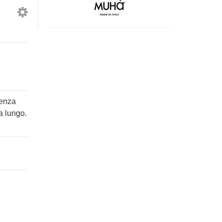
Acqua
Violetta
Marina
400ml
400ml
-
-
Profumatore
Profumatore
per
per
Lavatrice
Lavatrice
senza
a lungo.