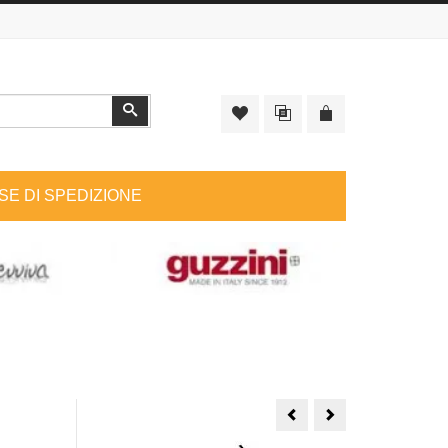
Cerca
SE DI SPEDIZIONE
Muhà
Muhà
Profuma
Profuma
Bucato
Bucato