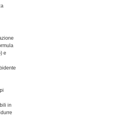
za
mazione
formula
) e
rbidente
pi
ili in
idurre