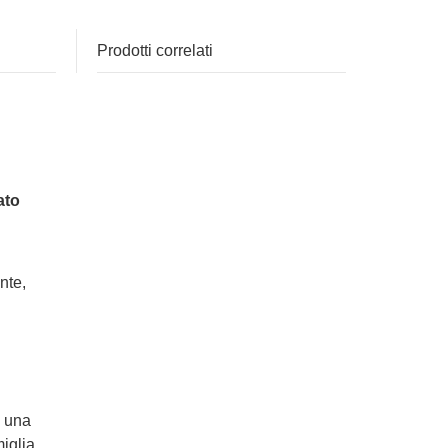
Prodotti correlati
ato
nte,
n una
iglia.