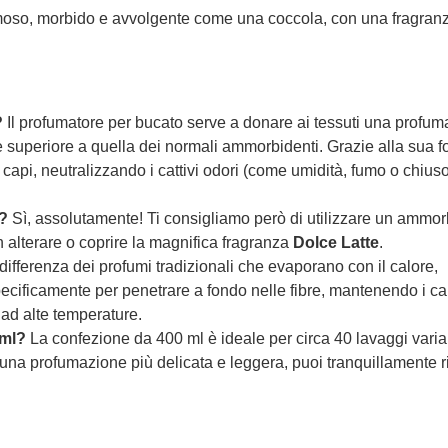
oso, morbido e avvolgente come una coccola, con una fragran
?
Il profumatore per bucato serve a donare ai tessuti una profu
 superiore a quella dei normali ammorbidenti. Grazie alla sua 
i capi, neutralizzando i cattivi odori (come umidità, fumo o chiuso
?
Sì, assolutamente! Ti consigliamo però di utilizzare un ammo
 alterare o coprire la magnifica fragranza
Dolce Latte
.
 differenza dei profumi tradizionali che evaporano con il calore,
ecificamente per penetrare a fondo nelle fibre, mantenendo i ca
 ad alte temperature.
 ml?
La confezione da 400 ml è ideale per circa 40 lavaggi variab
i una profumazione più delicata e leggera, puoi tranquillamente r