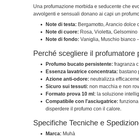
Una profumazione morbida e seducente che evoca i
avvolgenti e sensuali donano ai capi un profumo i
Note di testa:
Bergamotto, Arancio dolce d
Note di cuore:
Rosa, Violetta, Gelsomino – 
Note di fondo:
Vaniglia, Muschio bianco – 
Perché scegliere il profumatore
Profumo bucato persistente:
fragranza ch
Essenza lavatrice concentrata:
bastano p
Azione anti-odore:
neutralizza efficacemen
Sicuro sui tessuti:
non macchia e non rovin
Formato prova 10 ml:
la soluzione intelli
Compatibile con l'asciugatrice:
funziona
disperdere il profumo con il calore.
Specifiche Tecniche e Spedizion
Marca:
Muhà