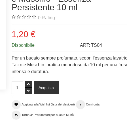
Persistente 10 ml
0
Rating
1,20 €
Disponibile
ART:
TS04
Per un bucato sempre profumato, scopri l'essenza lavatr
Talco e Muschio: pratica monodose da 10 ml per una fre
intensa e duratura.
Aggiungi alla Wishlist (lista dei desideri)
Confronta
Torna a: Profumatori per bucato Muhà