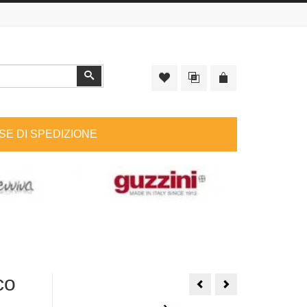
Cerca
SE DI SPEDIZIONE
co
Muhà
Profumatore
Profuma
Bucato
Bucato
Muhà