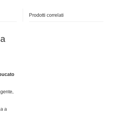
Prodotti correlati
za
bucato
lgente,
ia a