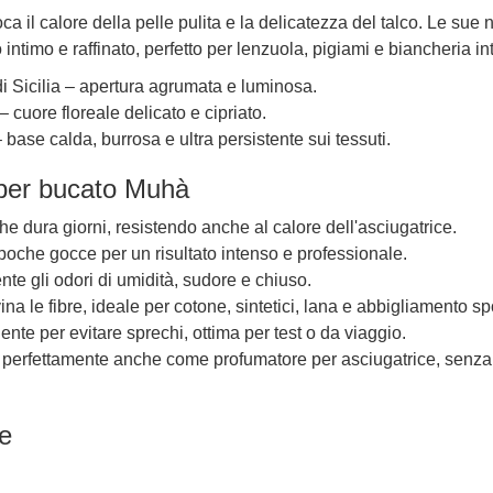
l calore della pelle pulita e la delicatezza del talco. Le sue 
ntimo e raffinato, perfetto per lenzuola, pigiami e biancheria in
i Sicilia – apertura agrumata e luminosa.
cuore floreale delicato e cipriato.
base calda, burrosa e ultra persistente sui tessuti.
 per bucato Muhà
e dura giorni, resistendo anche al calore dell'asciugatrice.
oche gocce per un risultato intenso e professionale.
te gli odori di umidità, sudore e chiuso.
a le fibre, ideale per cotone, sintetici, lana e abbigliamento spo
gente per evitare sprechi, ottima per test o da viaggio.
 perfettamente anche come profumatore per asciugatrice, senza
e