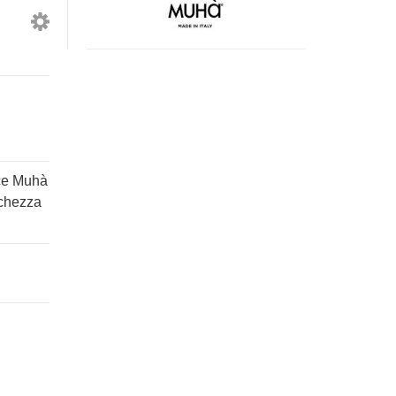
Aria
Violetta
di
-
Capri
Essenza
400ml
Persistente
-
10
Profumatore
ml
per
Lavatrice
ice Muhà
schezza