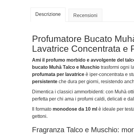
Descrizione
Recensioni
Profumatore Bucato Muhà
Lavatrice Concentrata e 
Ami il profumo morbido e avvolgente del talc
bucato Muhà Talco e Muschio
trasformi ogni l
profumata per lavatrice
è iper-concentrata e stu
persistente
che dura per giorni, resistendo anche
Dimentica i classici ammorbidenti: con Muhà ott
perfetta per chi ama i profumi caldi, delicati e dal
Il formato
monodose da 10 ml
è ideale per testa
gettoni.
Fragranza Talco e Muschio: mor