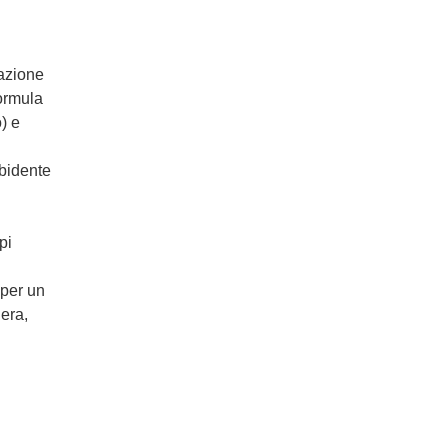
mazione
formula
) e
rbidente
pi
per un
era,