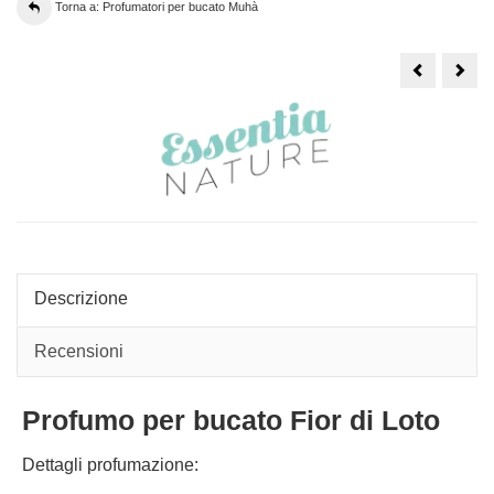
Torna a: Profumatori per bucato Muhà
Profuma
Pro
bucato
buca
Essentia
Esse
Nature
Natu
Argan
Mus
250Ml
Bian
mon
Descrizione
Recensioni
Profumo per bucato Fior di Loto
Dettagli profumazione: