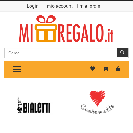
Login
Il mio account
I miei ordini
Cerca
Cer
TOGGLE MENU