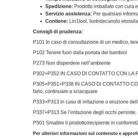
Spedizione:
Prodotto imballato con cura e
Servizio assistenza:
Per qualsiasi informaz
Contiene:
Lin1lool, Isotridecanolo etossila
Consigli di prudenza:
P101 In caso di consultazione di un medico, tener
P102 Tenere fuori dalla portata dei bambini
P273 Non disperdere nell’ambiente
P302+P352 IN CASO DI CONTATTO CON LA PEL
P305+P351+P338 IN CASO DI CONTATTO CON GLI O
farlo, continuare a sciacquare
P333+P313 In caso di irritazione o eruzione del
P337+P313 Se l’irritazione degli occhi persiste
P501 Smaltire il prodotto/recipiente in conformi
Per ulteriori informazioni sul contenuto e approfo