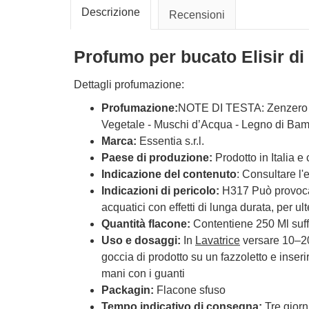
Descrizione
Recensioni
Profumo per bucato Elisir di
Dettagli profumazione:
Profumazione:
NOTE DI TESTA: Zenzero - 
Vegetale - Muschi d’Acqua - Legno di Ba
Marca:
Essentia s.r.l.
Paese di produzione:
Prodotto in Italia e 
Indicazione del contenuto
: Consultare l'
Indicazioni di pericolo:
H317 Può provocar
acquatici con effetti di lunga durata, per ult
Quantità flacone:
Contentiene 250 Ml suffi
Uso e dosaggi:
In
Lavatrice
versare 10–20 
goccia di prodotto su un fazzoletto e inserir
mani con i guanti
Packagin:
Flacone sfuso
Tempo indicativo di consegna:
Tre giorn