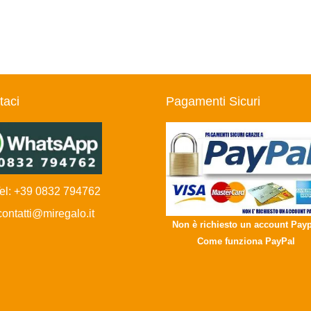
taci
Pagamenti Sicuri
l: +39 0832 794762
ntatti@miregalo.it
Non è richiesto un account Payp
Come funziona PayPal