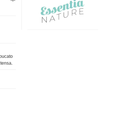
Nature
Nature
Acqua
Seta
Marina
e
250Ml
Bamboo
250Ml
 bucato
ntensa.