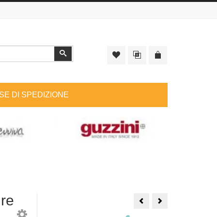
Cerca
SE DI SPEDIZIONE
re
Profuma
Profuma
bucato
bucato
Essentia
Essentia