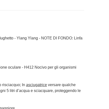
Mughetto - Ylang Ylang - NOTE DI FONDO: Linfa
one oculare - H412 Nocivo per gli organismi
o risciacquo; In
asciugatrice
versare qualche
gni 5 litri d’acqua e sciacquare, proteggendo le
 maggiore