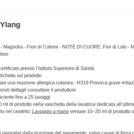
 Ylang
Magnolia - Fiori di Cotone - NOTE DI CUORE: Fior di Loto - 
mboo
certificato presso l’Istituto Superiore di Sanità
etichetta sul prodotto
e una reazione allergica cutanea - H319 Provoca grave irritazi
erioli dettagli consultare il produttore
ciente fino a 25 lavaggi
ml di prodotto nella vaschetta della lavatrice dedicata all’ultim
lo nel cestello;
Lavaggio
a mano
versare 10–20 ml di prodotto o
i lavorativi dalla ricezione del pagamento, salvo cause di forza