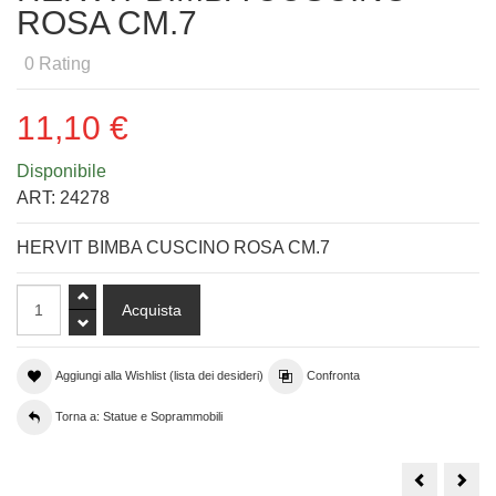
ROSA CM.7
0
Rating
11,10 €
Disponibile
ART:
24278
HERVIT BIMBA CUSCINO ROSA CM.7
Aggiungi alla Wishlist (lista dei desideri)
Confronta
Torna a: Statue e Soprammobili
HERVIT
LIN
BAMBINO
7