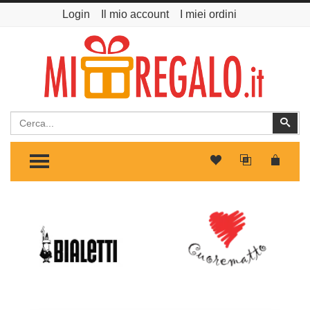
Login
Il mio account
I miei ordini
Cerca
Cer
TOGGLE MENU