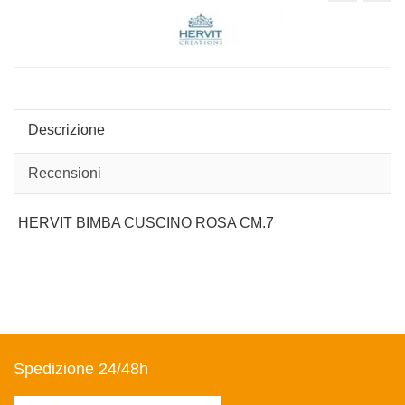
IN
UO
PORCELL
SED
CON
CAF
PALLA
AL
PIEDE
Descrizione
Recensioni
HERVIT BIMBA CUSCINO ROSA CM.7
Spedizione 24/48h