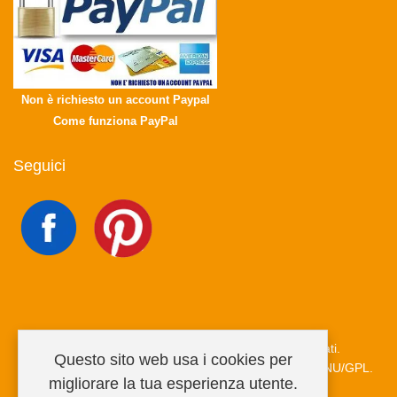
Non è richiesto un account Paypal
Come funziona PayPal
Seguici
Copyright © 2026 MiRegalo.it. Tutti i diritti riservati.
Questo sito web usa i cookies per
Joomla!
è un software libero rilasciato sotto
licenza GNU/GPL.
migliorare la tua esperienza utente.