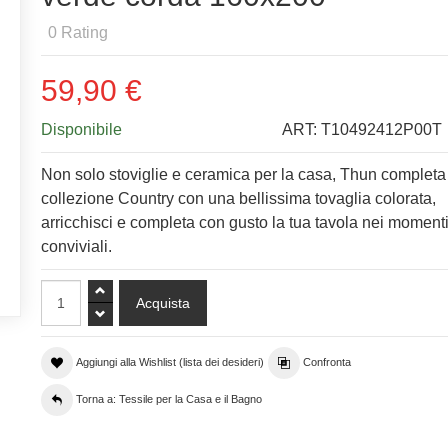
0
Rating
59,90 €
Disponibile
ART:
T10492412P00T
Non solo stoviglie e ceramica per la casa, Thun completa
collezione Country con una bellissima tovaglia colorata,
arricchisci e completa con gusto la tua tavola nei moment
conviviali.
Aggiungi alla Wishlist (lista dei desideri)
Confronta
Torna a: Tessile per la Casa e il Bagno