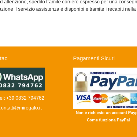
d attenzione, spedito tramite corriere espresso per una consegna
ione il servizio assistenza è disponibile tramite i recapiti nella
taci
Pagamenti Sicuri
l: +39 0832 794762
ntatti@miregalo.it
Non è richiesto un account Payp
Come funziona PayPal