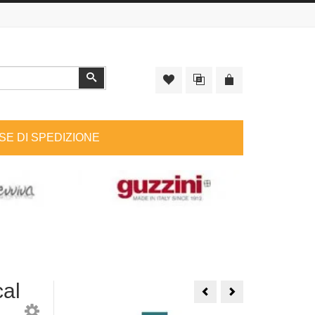
Cerca
SE DI SPEDIZIONE
al
Lettera
Cover
B
Thun
Charm
Teddy