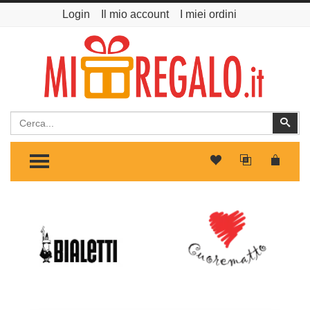
Login
Il mio account
I miei ordini
Cerca
Cer
TOGGLE MENU