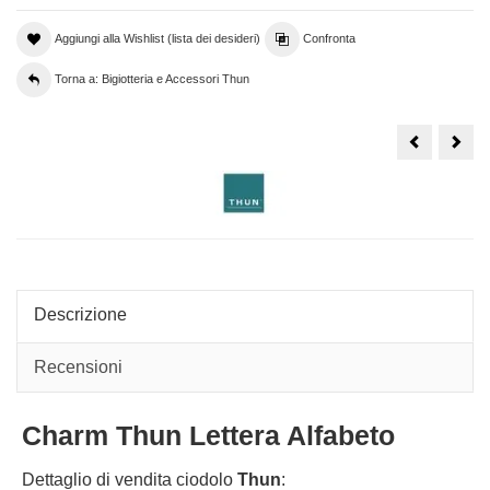
Aggiungi alla Wishlist (lista dei desideri)
Confronta
Torna a: Bigiotteria e Accessori Thun
Lettera
Lett
B
Z
Charm
Cha
Thun
Thu
con
con
gancio
ganc
apribile
aprib
Descrizione
Recensioni
Charm Thun Lettera Alfabeto
Dettaglio di vendita ciodolo
Thun
: