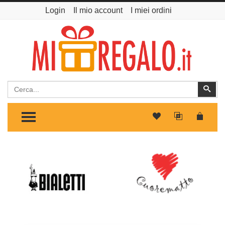
Login
Il mio account
I miei ordini
Cerca
Cer
TOGGLE MENU