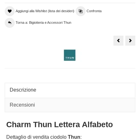
Aggiungi alla Wishlist (lista dei desideri)
Confronta
Torna a: Bigiotteria e Accessori Thun
Lettera
Lett
B
Z
Charm
Cha
Thun
Thu
con
con
gancio
ganc
apribile
aprib
Descrizione
Recensioni
Charm Thun Lettera Alfabeto
Dettaglio di vendita ciodolo
Thun
: