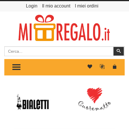
Login
Il mio account
I miei ordini
Cerca
Cer
TOGGLE MENU