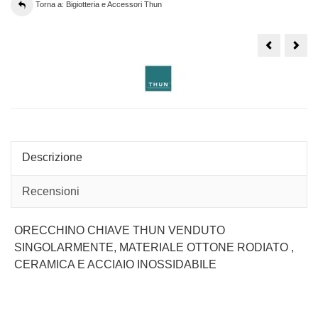
Torna a: Bigiotteria e Accessori Thun
PORTACHI
Port
Thun
Thu
a
Cup
BAULETTO
in
FOUR
ecop
SEASON
e
anel
colo
oro
Descrizione
Recensioni
ORECCHINO CHIAVE THUN VENDUTO
SINGOLARMENTE, MATERIALE OTTONE RODIATO ,
CERAMICA E ACCIAIO INOSSIDABILE