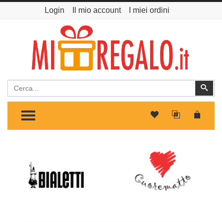
Login
Il mio account
I miei ordini
Cerca
Cer
TOGGLE MENU