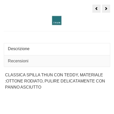
ANELLO
CIO
THUN
CO
MOON
TED
CON
NAT
LUNA
MODELLO
CURRENT
Descrizione
Recensioni
CLASSICA SPILLA THUN CON TEDDY, MATERIALE
:OTTONE RODIATO, PULIRE DELICATAMENTE CON
PANNO ASCIUTTO