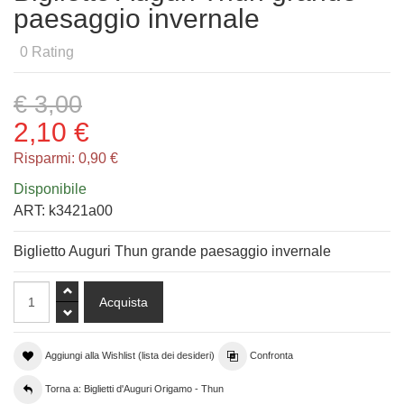
paesaggio invernale
0
Rating
€ 3,00
2,10 €
Risparmi:
0,90 €
Disponibile
ART:
k3421a00
Biglietto Auguri Thun grande paesaggio invernale
Aggiungi alla Wishlist (lista dei desideri)
Confronta
Torna a: Biglietti d'Auguri Origamo - Thun