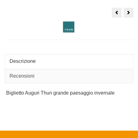
Biglietto
Bigli
Auguri
chiu
Thun
Thu
grande
picc
con
con
ghiande
ghia
Descrizione
Recensioni
Biglietto Auguri Thun grande paesaggio invernale