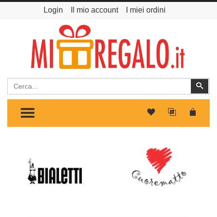
Login
Il mio account
I miei ordini
Cerca
Cer
TOGGLE MENU