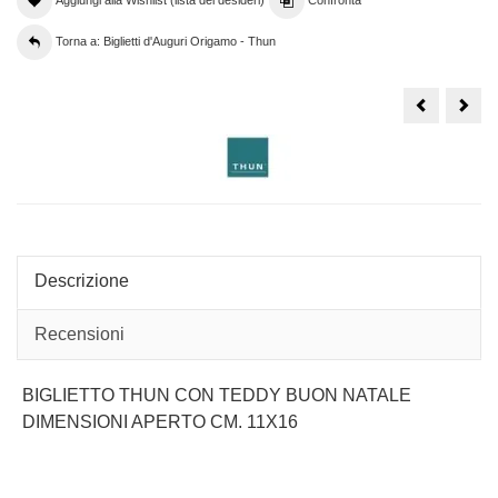
Aggiungi alla Wishlist (lista dei desideri)
Confronta
Torna a: Biglietti d'Auguri Origamo - Thun
BIGLIETTO
BIG
DI
AUG
AUGURI
PUP
GRANDE
DI
THUN
NEV
PIOGGIA
DI
ADDOBBI
Descrizione
Recensioni
BIGLIETTO THUN CON TEDDY BUON NATALE
DIMENSIONI APERTO CM. 11X16