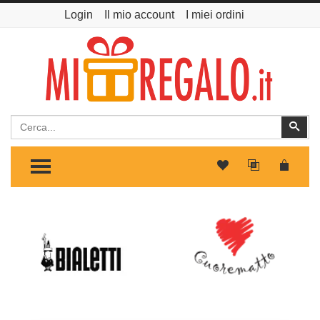
Login
Il mio account
I miei ordini
Cerca
Cer
TOGGLE MENU