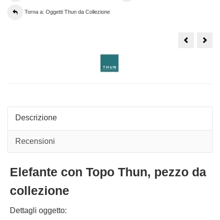
Torna a: Oggetti Thun da Collezione
THUN
Vino
CLUB
Thu
2010
Savi
BENVENU
Blan
ORO
DO
ANGELO
del
con
2010
cucciolo
sele
Cont
Len
in
astu
Descrizione
Recensioni
Elefante con Topo Thun, pezzo da
collezione
Dettagli oggetto: