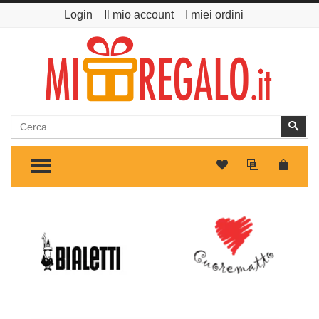
Login
Il mio account
I miei ordini
Cerca
Cer
TOGGLE MENU