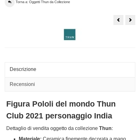
Torna a: Oggetti Thun da Collezione
Borraccia
Figu
Thun
Nige
Lovers
Popo
Club
del
Mon
Thu
pers
Nige
Descrizione
Recensioni
Figura Pololi del mondo Thun
Club 2021 personaggio India
Dettaglio di vendita oggetto da collezione
Thun
:
Materiale:
Ceramica finemente decorata a mano