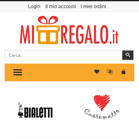
Login
Il mio account
I miei ordini
Cerca
Cer
TOGGLE MENU