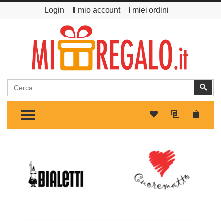
Login
Il mio account
I miei ordini
Cerca
Cer
TOGGLE MENU