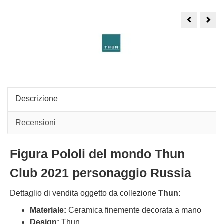
Topolino
Trou
Fantasia
Pape
Disney
Thu
Thun
Disn
medio
con
stella
in
mano
Descrizione
Recensioni
Figura Pololi del mondo Thun
Club 2021 personaggio Russia
Dettaglio di vendita oggetto da collezione
Thun
:
Materiale:
Ceramica finemente decorata a mano
Design:
Thun