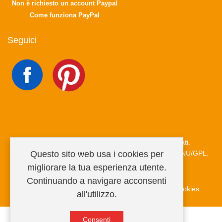
Non è richiesto un account Paypal
Come funziona PayPal
Seguici
Copyright © 2026 MiRegalo.it. Tutti i diritti riservati.
Questo sito web usa i cookies per
Joomla!
è un software libero rilasciato sotto
licenza GNU/GPL.
migliorare la tua esperienza utente.
Continuando a navigare acconsenti
Condizioni di vendita
Privacy Policy
Informativa cookies
all'utilizzo.
Consenti