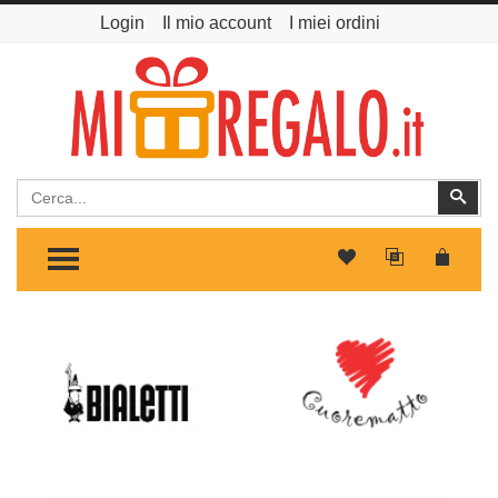
Login
Il mio account
I miei ordini
Cerca
Cer
TOGGLE MENU