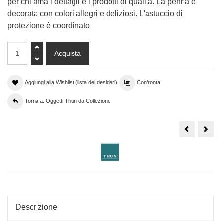
per chi ama i dettagli e i prodotti di qualità. La penna è
decorata con colori allegri e deliziosi. L'astuccio di
protezione è coordinato
Aggiungi alla Wishlist (lista dei desideri)
Confronta
Torna a: Oggetti Thun da Collezione
Anatra
Ted
Thun
Thu
con
Limi
cucciolo
Edit
e
75°
melograno,
anni
pezzo
da
collezione
Thun
Club
2007
Descrizione