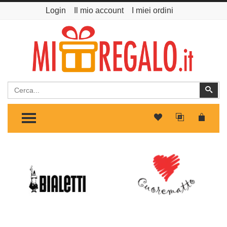
Login
Il mio account
I miei ordini
Cerca
Cer
TOGGLE MENU